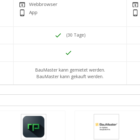
open_in_browser
open_in_browser
Webbrowser
phone_android
phone_android
App
done
(30 Tage)
done
BauMaster kann gemietet werden.
BauMaster kann gekauft werden.