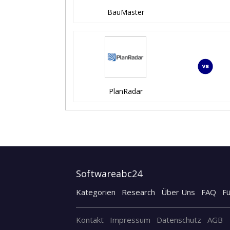
BauMaster
PlanRadar
Softwareabc24
Kategorien
Research
Über Uns
FAQ
F
Kontakt
Impressum
Datenschutz
AGB