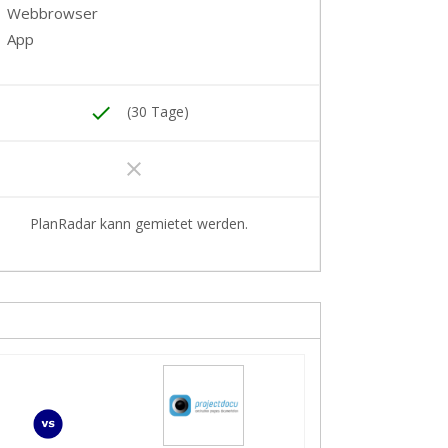
Webbrowser
App
done
(30 Tage)
clear
PlanRadar kann gemietet werden.