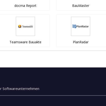
docma Report
BauMaster
Teamsware Bauakte
PlanRadar
ür Softwareunternehmen