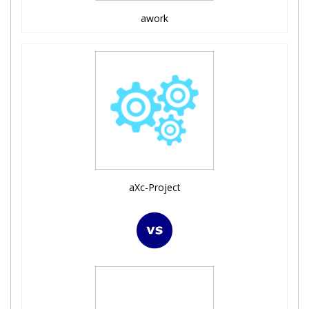
awork
aXc-Project