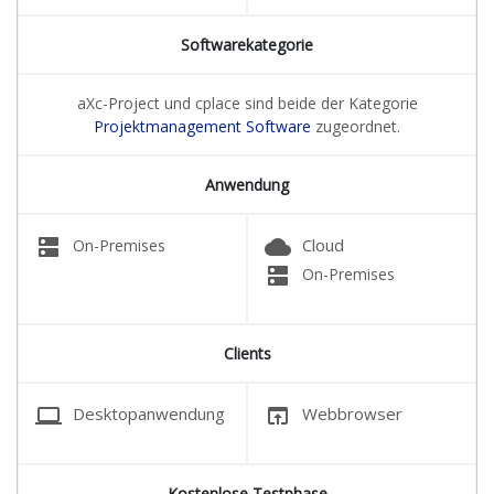
Softwarekategorie
aXc-Project und cplace sind beide der Kategorie
Projektmanagement Software
zugeordnet.
Anwendung
dns
cloud
Cloud
On-Premises
dns
On-Premises
Clients
laptop
open_in_browser
Desktopanwendung
Webbrowser
Kostenlose Testphase