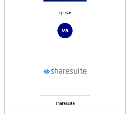
cplace
sharesuite