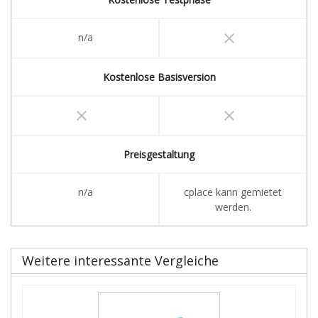
clear
n/a
Kostenlose Basisversion
clear
clear
Preisgestaltung
n/a
cplace kann gemietet
werden.
Weitere interessante Vergleiche