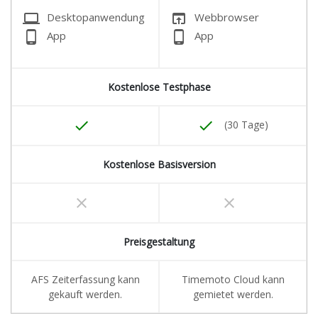
laptop
open_in_browser
Desktopanwendung
Webbrowser
phone_android
phone_android
App
App
Kostenlose Testphase
done
done
(30 Tage)
Kostenlose Basisversion
clear
clear
Preisgestaltung
AFS Zeiterfassung kann
Timemoto Cloud kann
gekauft werden.
gemietet werden.