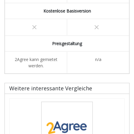
Kostenlose Basisversion
clear
clear
Preisgestaltung
2Agree kann gemietet
n/a
werden.
Weitere interessante Vergleiche