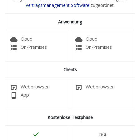
Vertragsmanagement Software
zugeordnet.
Anwendung
cloud
cloud
Cloud
Cloud
dns
dns
On-Premises
On-Premises
Clients
open_in_browser
open_in_browser
Webbrowser
Webbrowser
phone_android
App
Kostenlose Testphase
done
n/a