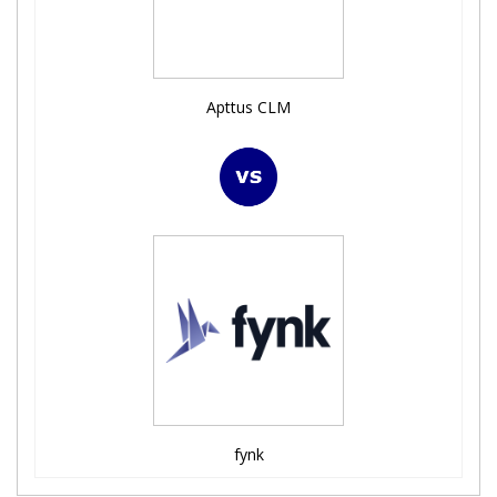
Apttus CLM
fynk