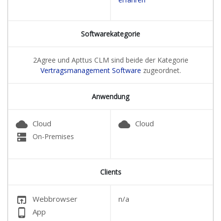
Softwarekategorie
2Agree und Apttus CLM sind beide der Kategorie
Vertragsmanagement Software
zugeordnet.
Anwendung
cloud
cloud
Cloud
Cloud
dns
On-Premises
Clients
open_in_browser
Webbrowser
n/a
phone_android
App