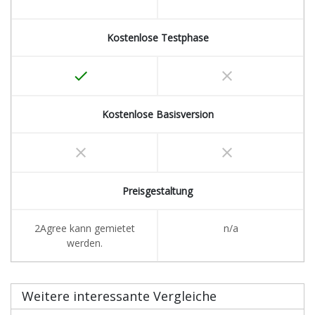
Kostenlose Testphase
done
clear
Kostenlose Basisversion
clear
clear
Preisgestaltung
2Agree kann gemietet
n/a
werden.
Weitere interessante Vergleiche