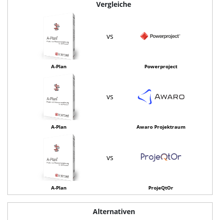
Vergleiche
vs
A-Plan
Powerproject
vs
A-Plan
Awaro Projektraum
vs
A-Plan
ProjeQtOr
Alternativen