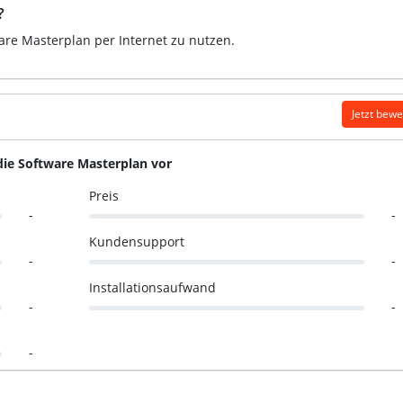
?
ware Masterplan per Internet zu nutzen.
Jetzt bew
die Software Masterplan vor
Preis
-
-
Kundensupport
-
-
Installationsaufwand
-
-
-