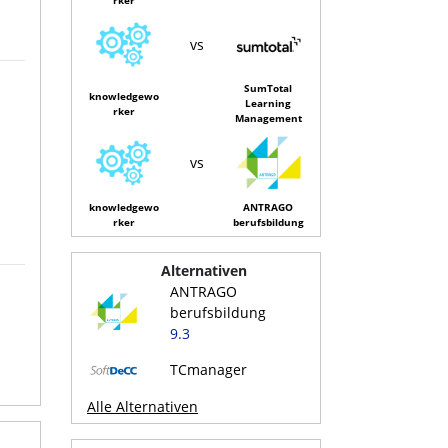
vs
SumTotal
knowledgewo
Learning
rker
Management
vs
knowledgewo
ANTRAGO
rker
berufsbildung
Alternativen
ANTRAGO
berufsbildung
9.3
TCmanager
Alle Alternativen