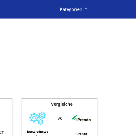
Kategorien
Vergleiche
vs
en.
knowledgewo
iPrendo
rker