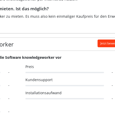
eten. Ist das möglich?
er zu mieten. Es muss also kein einmaliger Kaufpreis für den Erw
orker
Jetzt bew
 die Software knowledgeworker vor
Preis
-
-
Kundensupport
-
-
Installationsaufwand
-
-
-