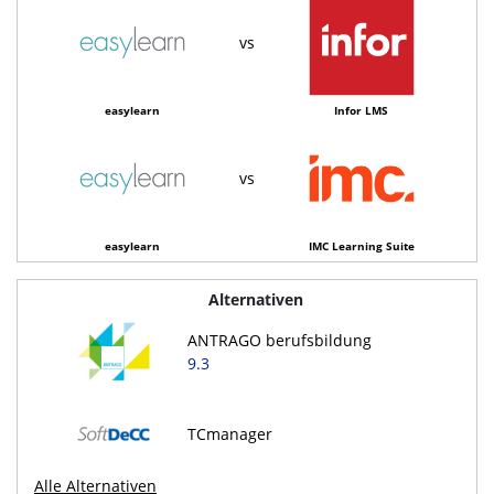
vs
easylearn
Infor LMS
vs
easylearn
IMC Learning Suite
Alternativen
ANTRAGO berufsbildung
9.3
TCmanager
Alle Alternativen