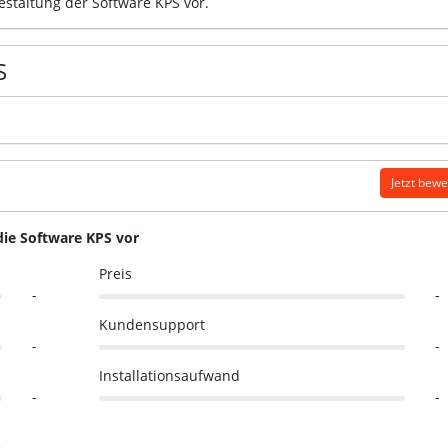
estaltung der Software KPS vor.
S
Jetzt bew
die Software KPS vor
Preis
-
-
Kundensupport
-
-
Installationsaufwand
-
-
-