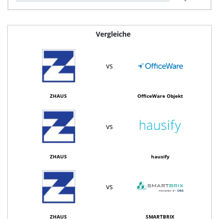
Vergleiche
vs
ZHAUS
OfficeWare Objekt
vs
ZHAUS
hausify
vs
ZHAUS
SMARTBRIX