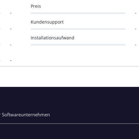
Preis
-
-
Kundensupport
-
-
Installationsaufwand
-
-
-
r Softwareunternehmen