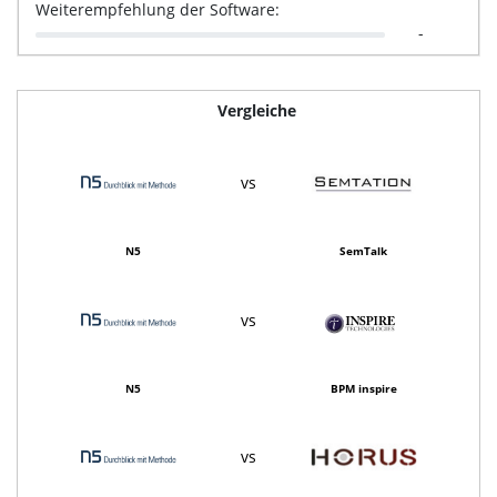
Weiterempfehlung der Software:
-
Vergleiche
vs
N5
SemTalk
vs
N5
BPM inspire
vs