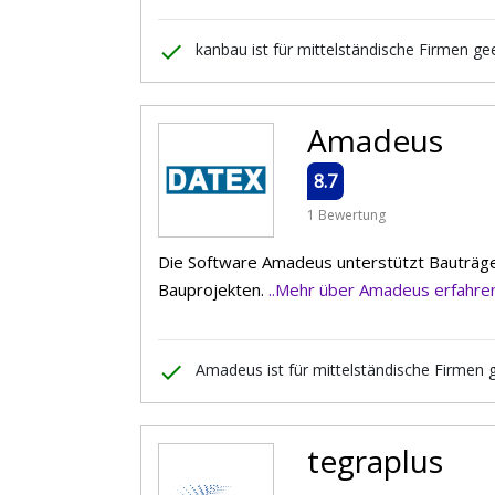
done
kanbau ist für mittelständische Firmen ge
Amadeus
8.7
1 Bewertung
Die Software Amadeus unterstützt Bauträge
Bauprojekten.
..Mehr über Amadeus erfahre
done
Amadeus ist für mittelständische Firmen 
tegraplus