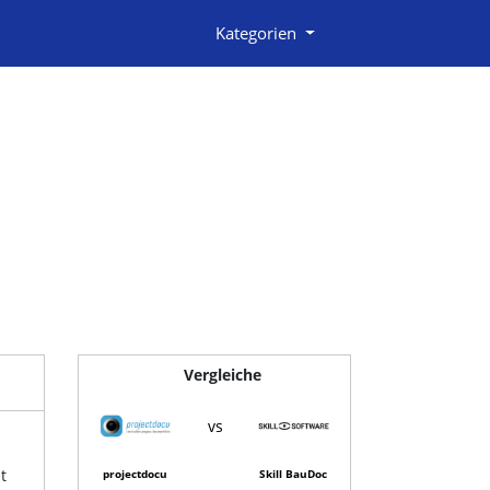
Kategorien
Vergleiche
vs
t
projectdocu
Skill BauDoc