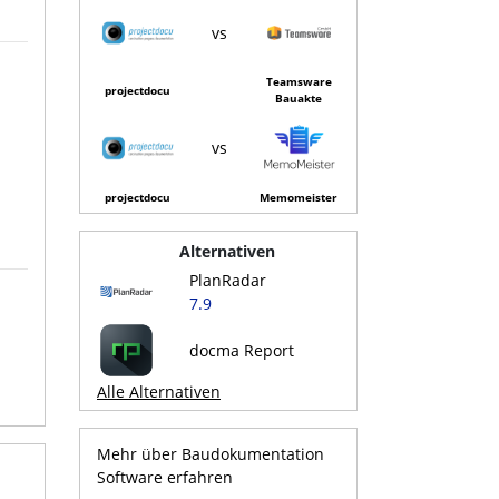
vs
Teamsware
projectdocu
Bauakte
vs
projectdocu
Memomeister
Alternativen
PlanRadar
7.9
docma Report
Alle Alternativen
Mehr über Baudokumentation
Software erfahren