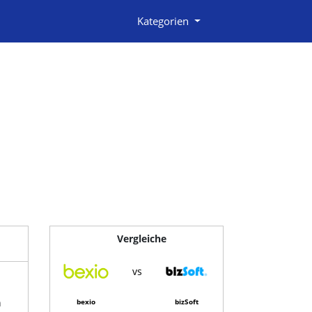
Kategorien
Vergleiche
vs
n
bexio
bizSoft